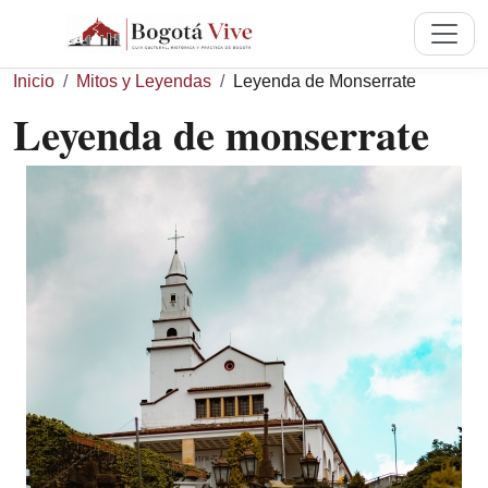
Pasar al contenido principal
Sobrescribir enlaces de ayuda a 
Inicio
Mitos y Leyendas
Leyenda de Monserrate
Leyenda de monserrate