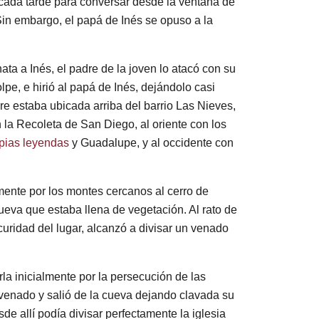
a cada tarde para conversar desde la ventana de
Sin embargo, el papá de Inés se opuso a la
a a Inés, el padre de la joven lo atacó con su
pe, e hirió al papá de Inés, dejándolo casi
re estaba ubicada arriba del barrio Las Nieves,
n la Recoleta de San Diego, al oriente con los
pias leyendas
y Guadalupe, y al occidente con
mente por los montes cercanos al cerro de
ueva que estaba llena de vegetación. Al rato de
curidad del lugar, alcanzó a divisar un venado
la inicialmente por la persecución de las
 venado y salió de la cueva dejando clavada su
de allí podía divisar perfectamente la iglesia