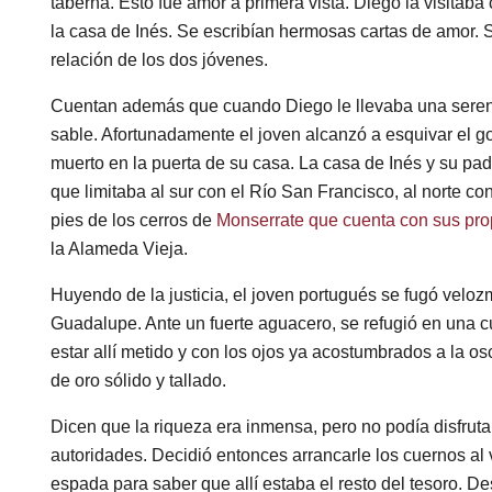
taberna. Esto fue amor a primera vista. Diego la visitab
la casa de Inés. Se escribían hermosas cartas de amor. 
relación de los dos jóvenes.
Cuentan además que cuando Diego le llevaba una serenat
sable. Afortunadamente el joven alcanzó a esquivar el gol
muerto en la puerta de su casa. La casa de Inés y su pad
que limitaba al sur con el Río San Francisco, al norte co
pies de los cerros de
Monserrate que cuenta con sus pro
la Alameda Vieja.
Huyendo de la justicia, el joven portugués se fugó veloz
Guadalupe. Ante un fuerte aguacero, se refugió en una c
estar allí metido y con los ojos ya acostumbrados a la os
de oro sólido y tallado.
Dicen que la riqueza era inmensa, pero no podía disfrutar
autoridades. Decidió entonces arrancarle los cuernos al
espada para saber que allí estaba el resto del tesoro. Des