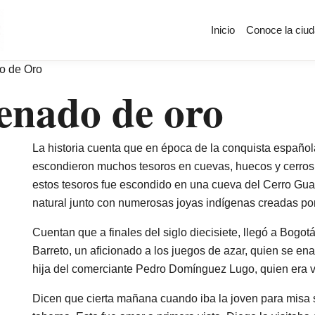
Main nav
Inicio
Conoce la ciu
s de ayuda a la navegación
o de Oro
enado de oro
La historia cuenta que en época de la conquista española
escondieron muchos tesoros en cuevas, huecos y cerros 
estos tesoros fue escondido en una cueva del Cerro Gu
natural junto con numerosas joyas indígenas creadas por
Cuentan que a finales del siglo diecisiete, llegó a Bogo
Barreto, un aficionado a los juegos de azar, quien se e
hija del comerciante Pedro Domínguez Lugo, quien era v
Dicen que cierta mañana cuando iba la joven para misa