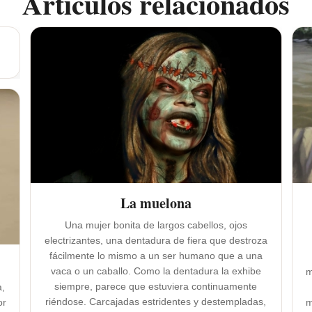
Artículos relacionados
La muelona
Una mujer bonita de largos cabellos, ojos
electrizantes, una dentadura de fiera que destroza
fácilmente lo mismo a un ser humano que a una
vaca o un caballo. Como la dentadura la exhibe
m
siempre, parece que estuviera continuamente
a,
riéndose. Carcajadas estridentes y destempladas,
or
m